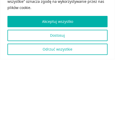
wszystkie” oznacza zgodę na wykorzystywanie przez nas
plików cookie.
Akceptuj wszystko
Dostosuj
Odrzuć wszystkie
Kontakt
Rekeep Poland
ul. Ogrodowa 15A
91-065 Łódź
+48 42 640 57 77
rekrutacja@rekeep.pl
Oferty pracy
Administracja