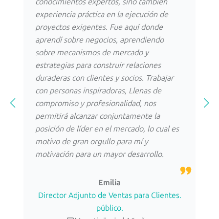
conocimientos expertos, sino también
el 
n
experiencia práctica en la ejecución de
muj
proyectos exigentes. Fue aquí donde
apo
 un
aprendí sobre negocios, aprendiendo
mot
Lo
sobre mecanismos de mercado y
sie
pre
estrategias para construir relaciones
elo
jar
duraderas con clientes y socios. Trabajar
tra
l
con personas inspiradoras, Llenas de
mús
dad
compromiso y profesionalidad, nos
may
permitirá alcanzar conjuntamente la
mis
posición de líder en el mercado, lo cual es
ama
o
motivo de gran orgullo para mí y
aqu
motivación para un mayor desarrollo.
un 
un 
seg
Emilia
ale
Director Adjunto de Ventas para Clientes.
público.