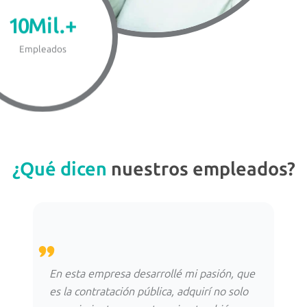
10
Mil.+
Empleados
¿Qué dicen
nuestros empleados?
Tra
Con
En esta empresa desarrollé mi pasión, que
ave
es la contratación pública, adquirí no solo
¡un